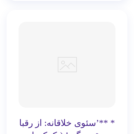
* **’سئوی خلاقانه: از رقبا