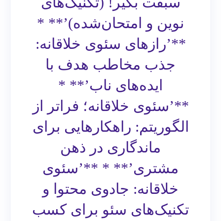
سبقت بگیر! (تکنیک‌های
نوین و امتحان‌شده)’** *
**’رازهای سئوی خلاقانه:
جذب مخاطب هدف با
ایده‌های ناب’** *
**’سئوی خلاقانه؛ فراتر از
الگوریتم: راهکارهایی برای
ماندگاری در ذهن
مشتری’** * **’سئوی
خلاقانه: جادوی محتوا و
تکنیک‌های سئو برای کسب